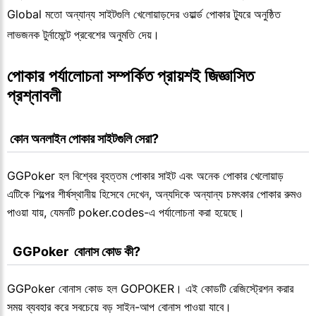
Global মতো অন্যান্য সাইটগুলি খেলোয়াড়দের ওয়ার্ল্ড পোকার ট্যুরে অনুষ্ঠিত
লাভজনক টুর্নামেন্টে প্রবেশের অনুমতি দেয়।
পোকার পর্যালোচনা সম্পর্কিত প্রায়শই জিজ্ঞাসিত 
প্রশ্নাবলী
 কোন অনলাইন পোকার সাইটগুলি সেরা?
GGPoker হল বিশ্বের বৃহত্তম পোকার সাইট এবং অনেক পোকার খেলোয়াড়
এটিকে শিল্পের শীর্ষস্থানীয় হিসেবে দেখেন, অন্যদিকে অন্যান্য চমৎকার পোকার রুমও
পাওয়া যায়, যেমনটি poker.codes-এ পর্যালোচনা করা হয়েছে।
  GGPoker  বোনাস কোড কী?
GGPoker বোনাস কোড হল GOPOKER। এই কোডটি রেজিস্ট্রেশন করার
সময় ব্যবহার করে সবচেয়ে বড় সাইন-আপ বোনাস পাওয়া যাবে।