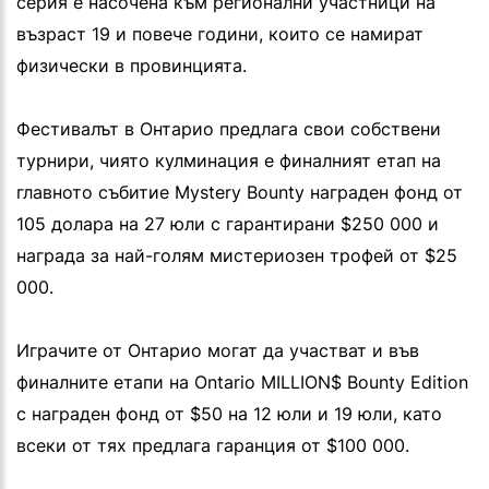
серия е насочена към регионални участници на
възраст 19 и повече години, които се намират
физически в провинцията.
Фестивалът в Онтарио предлага свои собствени
турнири, чиято кулминация е финалният етап на
главното събитие Mystery Bounty награден фонд от
105 долара на 27 юли с гарантирани $250 000 и
награда за най-голям мистериозен трофей от $25
000.
Играчите от Онтарио могат да участват и във
финалните етапи на Ontario MILLION$ Bounty Edition
с награден фонд от $50 на 12 юли и 19 юли, като
всеки от тях предлага гаранция от $100 000.