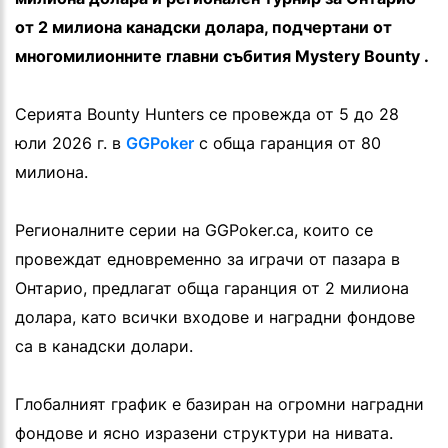
от 2 милиона канадски долара, подчертани от
многомилионните главни събития Mystery Bounty .
Серията Bounty Hunters се провежда от 5 до 28
юли 2026 г. в
GGPoker
с обща гаранция от 80
милиона.
Регионалните серии на GGPoker.ca, които се
провеждат едновременно за играчи от пазара в
Онтарио, предлагат обща гаранция от 2 милиона
долара, като всички входове и наградни фондове
са в канадски долари.
Глобалният график е базиран на огромни наградни
фондове и ясно изразени структури на нивата.