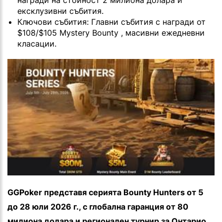
награди на стойност 2 милиона долара и
ексклузивни събития.
Ключови събития: Главни събития с награди от
$108/$105 Mystery Bounty , масивни ежедневни
класации.
GGPoker представя серията Bounty Hunters от 5
до 28 юли 2026 г., с глобална гаранция от 80
милиона долара и регионален турнир за Онтарио