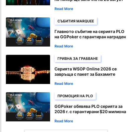
в CoinPoker
Read More
СЪБИТИЯ MARQUEE
Главното събитие на серията PLO
на GGPoker с гарантиран награден
фонд от $1 милион ще се проведе
Read More
на 10 август
ГРИВНА ЗА ГРАБВАНЕ
Серията WSOP Online 2026 се
завръща с пакет за Бахамите
Read More
ПРОМОЦИЯ НА PLO
GGPoker обявява PLO серията за
2026 г. с гарантирани $20 милиона
Read More