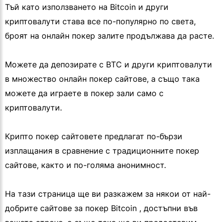
Тъй като използването на Bitcoin и други
криптовалути става все по-популярно по света,
броят на онлайн покер залите продължава да расте.
Можете да депозирате с BTC и други криптовалути
в множество онлайн покер сайтове, а също така
можете да играете в покер зали само с
криптовалути.
Крипто покер сайтовете предлагат по-бързи
изплащания в сравнение с традиционните покер
сайтове, както и по-голяма анонимност.
На тази страница ще ви разкажем за някои от най-
добрите сайтове за покер Bitcoin , достъпни във