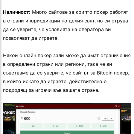
Наличност:
Много сайтове за крипто покер работят
в страни и юрисдикции по целия свят, но си струва
да се уверите, че условията на оператора ви
позволяват да играете.
Някои онлайн покер зали може да имат ограничения
в определени страни или региони, така че ви
съветваме да се уверите, че сайтът за Bitcoin покер,
в който искате да играете, действително е
подходящ за играчи във вашата страна.