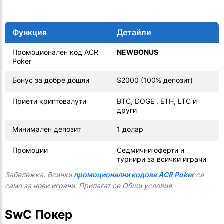
Функция
Детайли
Промоционален код ACR
NEWBONUS
Poker
Бонус за добре дошли
$2000 (100% депозит)
Приети криптовалути
BTC, DOGE , ETH, LTC и
други
Минимален депозит
1 долар
Промоции
Седмични оферти и
турнири за всички играчи
Забележка: Всички
промоционални кодове ACR Poker
са
само за нови играчи. Прилагат се Общи условия.
SwC Покер