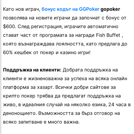
Като нов играч,
бонус кодът на GGPoker
gopoker
позволява на новите играчи да започнат с бонус от
$600. След регистрация, играчите автоматично
стават част от програмата за награди Fish Buffet ,
която възнаграждава лоялността, като предлага до
60% кешбек от покер и казино игри!
Поддръжка на клиенти:
Добрата поддръжка на
клиенти е жизненоважна за успеха на всяка онлайн
платформа за хазарт. Всички добри сайтове за
крипто покер трябва да предлагат поддръжка на
живо, в идеалния случай на няколко езика, 24 часа в
денонощието. Възможността за бърз отговор на
всяко запитване е много важна.