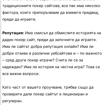
традиционните покер сайтове, все пак има няколко
фактора, които препоръчваме да вземете предвид,
преди да играете.
Репутация:
Има смисъл да обмислите историята на
даден покер сайт, преди да започнете да играете.
Има ли сайтът добра репутация онлайн? Има ли
добри отзиви в различни уебсайтове и – по-важното
– сред други покер играчи? Счита ли се за
надежден? Има ли история на честна игра? Това са
все важни въпроси.
Като част от вашето проучване, трябва също да
проверите дали покер сайтът е лицензиран и
регулиран.