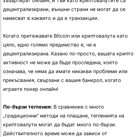
хазартират онлайн, и тъй като криптовалутите са
децентрализирани, външни страни не могат да се
намесват в каквито и да е транзакции.
Когато притежавате Bitcoin или криптовалута като
цяло, едно голямо предимство е, че е
децентрализирана. Казано по-просто, вашата крипто
активност не може да бъде проследена, което
означава, че няма да имате никакви проблеми или
прекъсвания, свързани с вашия банкрол, когато
играете покер онлайн!
По-бързи тегления:
В сравнение с много
„традиционни“ методи на плащане, тегленията на
криптовалути могат да бъдат много по-бързи.
Действителното време може да зависи от