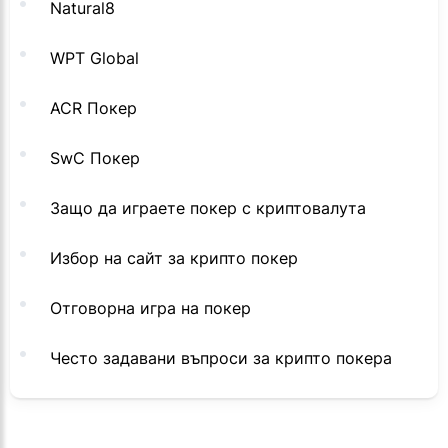
Natural8
WPT Global
ACR Покер
SwC Покер
Защо да играете покер с криптовалута
Избор на сайт за крипто покер
Отговорна игра на покер
Често задавани въпроси за крипто покера