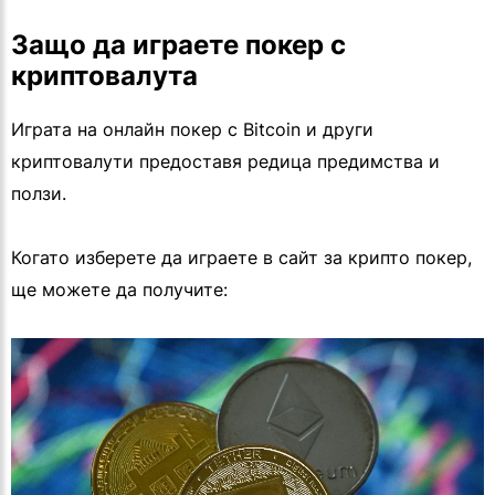
Защо да играете покер с
криптовалута
Играта на онлайн покер с Bitcoin и други
криптовалути предоставя редица предимства и
ползи.
Когато изберете да играете в сайт за крипто покер,
ще можете да получите: