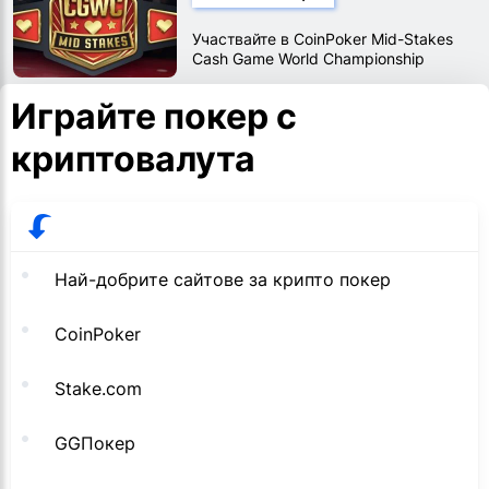
Участвайте в CoinPoker Mid-Stakes
Cash Game World Championship
Играйте покер с
криптовалута
Най-добрите сайтове за крипто покер
CoinPoker
Stake.com
GGПокер