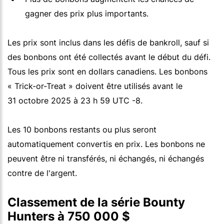
gagner des prix plus importants.
Les prix sont inclus dans les défis de bankroll, sauf si
des bonbons ont été collectés avant le début du défi.
Tous les prix sont en dollars canadiens. Les bonbons
« Trick-or-Treat » doivent être utilisés avant le
31 octobre 2025 à 23 h 59 UTC -8.
Les 10 bonbons restants ou plus seront
automatiquement convertis en prix. Les bonbons ne
peuvent être ni transférés, ni échangés, ni échangés
contre de l'argent.
Classement de la série Bounty
Hunters à 750 000 $