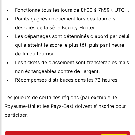
Fonctionne tous les jours de 8h00 à 7h59 ( UTC ).
Points gagnés uniquement lors des tournois
désignés de la série Bounty Hunter .
Les départages sont déterminés d'abord par celui
qui a atteint le score le plus tôt, puis par l'heure
de fin du tournoi.
Les tickets de classement sont transférables mais
non échangeables contre de l'argent.
Récompenses distribuées dans les 72 heures.
Les joueurs de certaines régions (par exemple, le
Royaume-Uni et les Pays-Bas) doivent s'inscrire pour
participer.